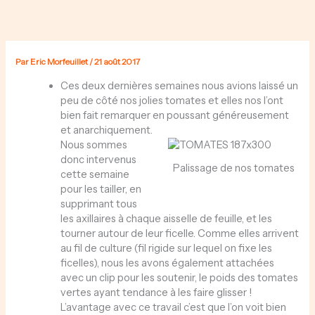
Aller
au
contenu
Par
Eric Morfeuillet
/
21 août 2017
Ces deux dernières semaines nous avions laissé un
peu de côté nos jolies tomates et elles nos l’ont
bien fait remarquer en poussant généreusement
et anarchiquement.
Nous sommes
donc intervenus
Palissage de nos tomates
cette semaine
pour les tailler, en
supprimant tous
les axillaires à chaque aisselle de feuille, et les
tourner autour de leur ficelle. Comme elles arrivent
au fil de culture (fil rigide sur lequel on fixe les
ficelles), nous les avons également attachées
avec un clip pour les soutenir, le poids des tomates
vertes ayant tendance à les faire glisser !
L’avantage avec ce travail c’est que l’on voit bien