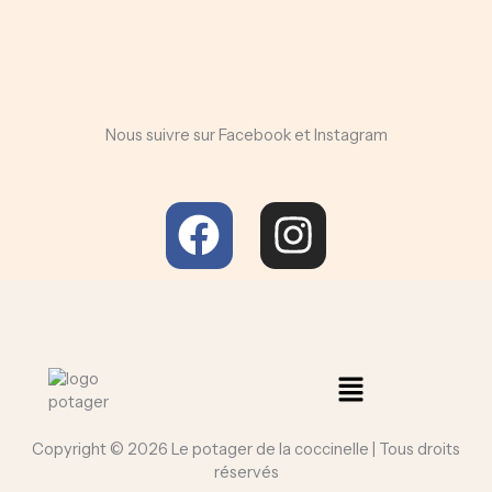
Nous suivre sur Facebook et Instagram
F
I
a
n
c
s
e
t
b
a
Menu
o
g
Copyright © 2026 Le potager de la coccinelle | Tous droits
o
r
réservés