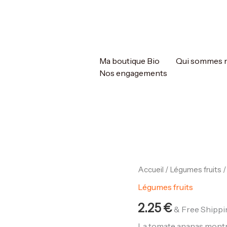
Ma boutique Bio
Qui sommes 
Nos engagements
Accueil
/
Légumes fruits
/
Légumes fruits
2.25
€
& Free Shippi
La tomate ananas montre