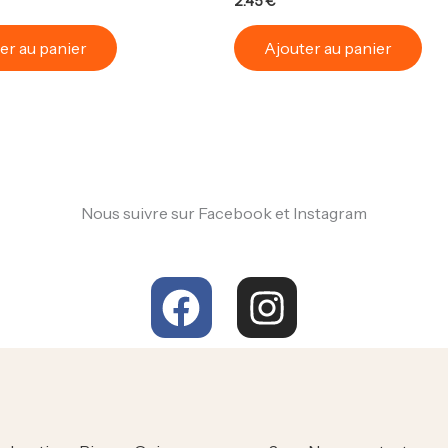
2.45
€
er au panier
Ajouter au panier
Nous suivre sur Facebook et Instagram
F
I
a
n
c
s
e
t
b
a